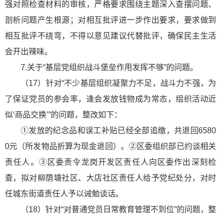
强对照检查材料的审核，严格要求围绕主题深入查摆问题、
剖析问题产生根源；对相互批评进一步作出要求，要求做到
相互批评不绕弯，不得以意见建议代替批评，确保民主生活
会开出辣味。
7.关于“基层党组织战斗堡垒作用发挥不够”的问题。
（17）针对“不少基层组织凝聚力不足，战斗力不强，为
了保证党员的参会率，逢会发放钱物成为常态，组织活动近
似‘商品交换’”的问题，整改如下：
①发放的纪念品和误工补贴已经全部追缴，共退回6580
0元（所发物品折算为现金退回）。②区委组织部已约谈相关
责任人。③区委责令龙岗开发区责任人向区委作出深刻检
查，拟对柳荫塘社区、大店社区责任人给予党纪处分，对时
任城东街道责任人予以诫勉谈话。
（18）针对“对普通党员日常教育管理不到位”的问题，整