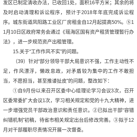
发区已制定清收办法，已收回1处，面积16平方米；其余的将
及时启动清理和诉讼程序，预计于2018年年底完成诉讼程
序。城东街道凤阳路工业区厂房租金自12月起提高50%。⑤1
1月10日区政府常务会通过《瑶海区国有资产租赁管理暂行办
法》，进一步规范资产出租管理。
15.关于“工作作风不实”的问题。
（39）针对“部分领导干部大局意识不强，工作主动性不
足，作风漂浮，懒政怠政，对矛盾较为集中的工作不敢担
当，不愿担当，甚至推诿扯皮”的问题，整改如下：
①自9月份以来召开区委中心组理论学习会议3次，召开
区委常委扩大会议1次，学习相关规定和党的十九大精神，进
一步增强党员干部政治意识和责任意识。②已拟出干部“容错
纠错机制”初稿，待省市相关规定出台后修改完善。③拟于12
月对干部履职尽责情况开展一次督查。