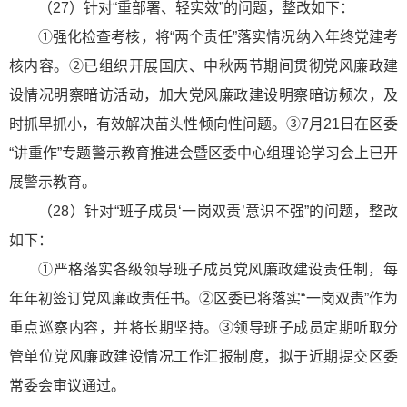
（27）针对“重部署、轻实效”的问题，整改如下：
①强化检查考核，将“两个责任”落实情况纳入年终党建考
核内容。②已组织开展国庆、中秋两节期间贯彻党风廉政建
设情况明察暗访活动，加大党风廉政建设明察暗访频次，及
时抓早抓小，有效解决苗头性倾向性问题。③7月21日在区委
“讲重作”专题警示教育推进会暨区委中心组理论学习会上已开
展警示教育。
（28）针对“班子成员‘一岗双责’意识不强”的问题，整改
如下：
①严格落实各级领导班子成员党风廉政建设责任制，每
年年初签订党风廉政责任书。②区委已将落实“一岗双责”作为
重点巡察内容，并将长期坚持。③领导班子成员定期听取分
管单位党风廉政建设情况工作汇报制度，拟于近期提交区委
常委会审议通过。