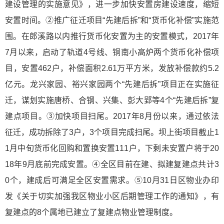
建设管理的实施意见》，进一步加快安置房建设速度，缩短
安置时间。②推广征迁项目“先建后拆”和“货币化补偿”实施范
围。在郎溪路以内推行货币化安置为主的安置模式，2017年
7月以来，启动了轨道4号线、铜南小高炉两个货币化补偿项
目，安置462户，补偿面积2.61万平方米，发放补偿款约5.2
亿元。龙兴家园、裕兴家园两个“先建后拆”项目正在实施征
迁，谋划实施唐桥、合钢、兴集、彭大郢等4个“先建后拆”复
建点项目。③加快项目扫尾。2017年8月份以来，通过依法
征迁，成功拆除了3户，3个项目完成扫尾。坝上街项目截止1
1月中旬货币化回购和置换安置111户，下剩未安置户将于20
18年9月底前完成安置。④全区目前在建、拟建复建点共计3
0个，建成后可满足全区安置需求。⑤10月31日区物业办印
发《关于切实加强我区物业小区后期管理工作的通知》，有
复建点的8个属地已建立了复建点物业管理制度。