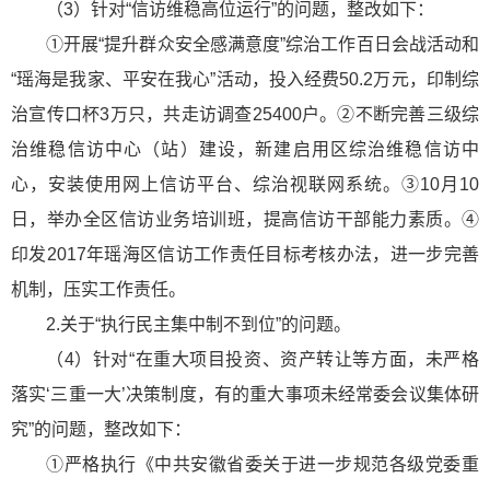
（3）针对“信访维稳高位运行”的问题，整改如下：
①开展“提升群众安全感满意度”综治工作百日会战活动和
“瑶海是我家、平安在我心”活动，投入经费50.2万元，印制综
治宣传口杯3万只，共走访调查25400户。②不断完善三级综
治维稳信访中心（站）建设，新建启用区综治维稳信访中
心，安装使用网上信访平台、综治视联网系统。③10月10
日，举办全区信访业务培训班，提高信访干部能力素质。④
印发2017年瑶海区信访工作责任目标考核办法，进一步完善
机制，压实工作责任。
2.关于“执行民主集中制不到位”的问题。
（4）针对“在重大项目投资、资产转让等方面，未严格
落实‘三重一大’决策制度，有的重大事项未经常委会议集体研
究”的问题，整改如下：
①严格执行《中共安徽省委关于进一步规范各级党委重