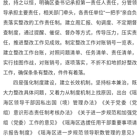
放，持之以恒，明确区委书记承担第一责任人责任，分管领
导承担主要责任，相关部门牵头，各责任单位“一把手”亲自负
责落实整改的工作责任制。建立周汇报、旬调度、不定期督
查制度，通过提醒、催促、督办等方式，传导压力，压实责
任，推进整改工作见成效。制定整改工作对账销号一览表，
建立整改工作台账，对照问题清单、任务清单、责任清单，
实行挂图作战，对账销号，逐项落实，不折不扣地抓好整改
工作，确保条条有整改，件件有着落。
四是强化制度建设，建立长效机制。坚持标本兼治，既
大力整改具体问题，又着力从制度机制上找原因，出台《瑶
海区领导干部因私出国（境）管理办法》《关于党委（党
组）意识形态责任制考核办法》《关于进一步规范和加强党
组（党委）工作的意见》《瑶海区选拔任用干部重要事项请
示报告制度》《瑶海区进一步规范领导职数管理的意见》