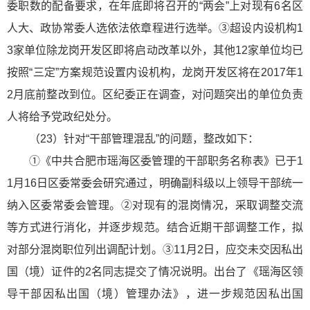
委职数的配备要求，在年底即将召开的“两会”上对现有6名区
人大、政协常委人选依法依章程进行选举。③超设内设机构1
3家单位除龙岗开发区即将启动改革以外，其他12家单位均已
按照“三定”方案规范设置内设机构，龙岗开发区将在2017年1
2月底前整改到位。区纪委正在调查，对问题突出的单位负责
人将给予党政纪处分。
（23）针对“干部管理混乱”的问题，整改如下：
①《中共合肥市瑶海区委管理的干部职务名称表》已于1
1月16日区委常委会研究通过，明确副科级以上领导干部统一
纳入区委常委会管理。②对现有的混岗情况，采取调整交流
等方式进行消化，并逐步规范。结合近期干部调整工作，拟
对部分混岗职位列出调配计划。③11月2日，应交未交因私出
国（境）证件的2名同志提交了情况说明。出台了《瑶海区领
导干部因私出国（境）管理办法》，进一步规范因私出国