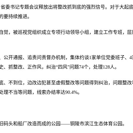
省委书记专题会议释放出将整改抓到底的强烈信号。对于大起
的要持续推进。
觉，被巡视党组织成立专项行动领导小组，建立工作专班，层
开通报、追责问责督办机制，集体约谈1家单位党委班子、4家
、抓整改、正作风，纠治“四风”问题74个，处理128人。
不到位，边改边犯甚至虚假整改等问题得到纠治，问题整改率达
理不当等问题，线索办结率达90.4%。
码头和船厂改造而成的公园——铜陵市滨江生态体育公园。