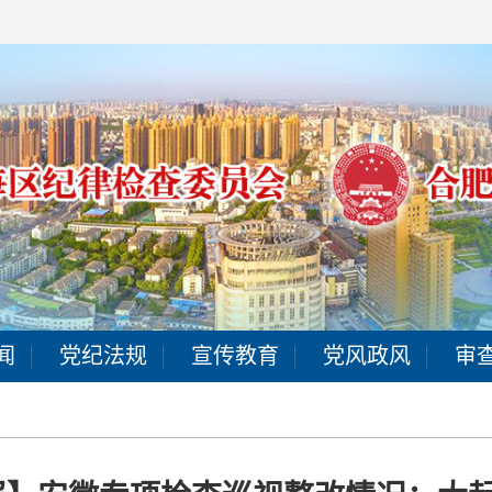
闻
党纪法规
宣传教育
党风政风
审