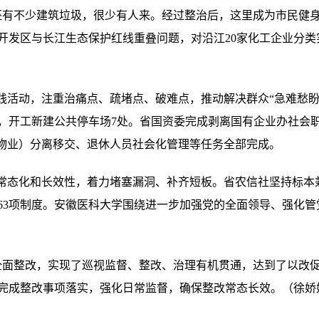
不少建筑垃圾，很少有人来。经过整治后，这里成为市民健身
开发区与长江生态保护红线重叠问题，对沿江20家化工企业分
活动，注重治痛点、疏堵点、破难点，推动解决群众“急难愁盼
0个，开工新建公共停车场7处。省国资委完成剥离国有企业办社会
及物业）分离移交、退休人员社会化管理等任务全部完成。
态化和长效性，着力堵塞漏洞、补齐短板。省农信社坚持标本
63项制度。安徽医科大学围绕进一步加强党的全面领导、强化
整改，实现了巡视监督、整改、治理有机贯通，达到了以改促
完成整改事项落实，强化日常监督，确保整改常态长效。（徐娇娇