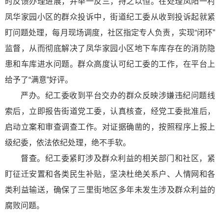
时反馈办理进展，并举一反三，持之以恒。在处理凤阳一村
凤华家园小区的群众投诉中，街道纪工委从收到投诉起就紧
盯问题处理，每月现场调度，社区指定专人负责，实现“闭环”
监督，从而彻底解决了凤华家园小区地下车库存在的消防隐
患和车库进水问题。群众高度认可纪工委的工作，在平台上
给予了“满意”好评。
严办。纪工委收到平台交办的群众反映涉嫌违纪问题线
索后，立即报告街道党工委，认真核查，经党工委批准后，
启动立案和审查调查工作。对证据确凿的，按照程序上报上
级纪委，依法依纪处理，绝不手软。
督查。纪工委紧盯涉及群众利益的相关部门和社区，紧
盯征迁安置和各类民生补贴，坚决杜绝关系户、人情网和各
类利益输送，确保了三里街地区多年未发生涉及群众利益的
腐败问题。