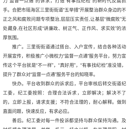
力“监督一点通”的诉求，打造“有事找纪检”的新时代反腐抓
手。合肥市瑶海区三里街街道“五举措”开展整治群众身边的不
正之风和腐败问题专项整治,层层压实责任,让基层“微腐败”无
处藏身,在社区形成“讲廉政、树正气、正作风、求实效”的浓
厚氛围。
推广。三里街街道通过搭台、入户宣传，结合各种活动
开展宣传，积极推广小微权力“监督一点通”服务平台，努力宣
传这个平台就是“不一样”，“真好用”，“有事找纪检”准没错，
提升了群众对“监督一点通”服务平台的知晓率。
快办。平台收到群众的诉求后，平台审核后转交街道纪
工委，纪工委按照：合理合法诉求，立即解决；解决不了
的，立即上报，请求支援；不符合法理的，耐心解释。做到
直面问题，快速反应，有求必应。
善后。纪工委对每一件投诉都坚持与群众保持沟通。及