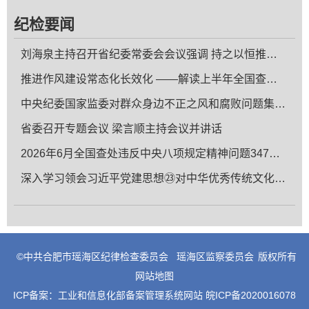
纪检要闻
刘海泉主持召开省纪委常委会会议强调 持之以恒推进全面从严治党 为“十五五”顺利开局起步提供坚强保障
推进作风建设常态化长效化 ——解读上半年全国查处的违反中央八项规定精神问题数据
中央纪委国家监委对群众身边不正之风和腐败问题集中整治工作再调度
省委召开专题会议 梁言顺主持会议并讲话
2026年6月全国查处违反中央八项规定精神问题34700起
深入学习领会习近平党建思想㉓对中华优秀传统文化的传承和转化
©中共合肥市瑶海区纪律检查委员会
瑶海区监察委员会
版权所有
网站地图
ICP备案：
工业和信息化部备案管理系统网站 皖ICP备2020016078