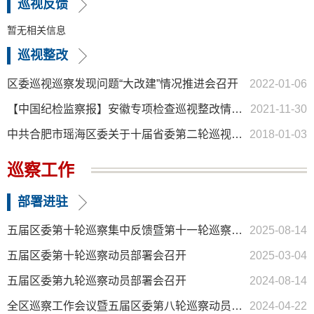
巡视反馈
暂无相关信息
巡视整改
区委巡视巡察发现问题“大改建”情况推进会召开
2022-01-06
【中国纪检监察报】安徽专项检查巡视整改情况：大起底 改到位 ...
2021-11-30
中共合肥市瑶海区委关于十届省委第二轮巡视整改情况的通报
2018-01-03
巡察工作
部署进驻
五届区委第十轮巡察集中反馈暨第十一轮巡察动员部署会召开
2025-08-14
五届区委第十轮巡察动员部署会召开
2025-03-04
五届区委第九轮巡察动员部署会召开
2024-08-14
全区巡察工作会议暨五届区委第八轮巡察动员部署会召开
2024-04-22