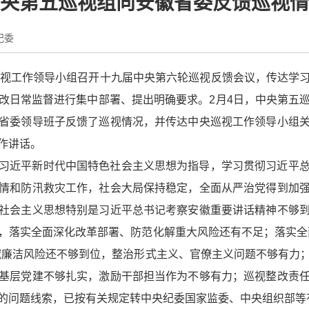
央第五巡视组向安徽省委反馈巡视情
纪委
巡视工作领导小组召开十九届中央第六轮巡视反馈会议，传达学
改日常监督进行集中部署、提出明确要求。2月4日，中央第五
省委领导班子反馈了巡视情况，并传达中央巡视工作领导小组
作讲话。
习近平新时代中国特色社会主义思想为指导，学习贯彻习近平
情和防汛救灾工作，社会大局保持稳定，全面从严治党得到加
社会主义思想特别是习近平总书记考察安徽重要讲话精神不够
，落实全面深化改革部署、防范化解重大风险还有不足；落实全
域廉洁风险还不够到位，整治形式主义、官僚主义问题不够有力
基层党建不够扎实，激励干部担当作为不够有力；巡视整改责
的问题线索，已按有关规定转中央纪委国家监委、中央组织部等