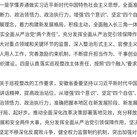
一是学懂弄通做实习近平新时代中国特色社会主义思想，全面
力、政治领悟力、政治执行力，增强“四个意识”、坚定“四个自
展理念，着力构建新发展格局，积极主动、全面融入长三角一
实全面从严治党“两个责任”，充分发挥全面从严治党引领保障
大对重点领域和关键环节的监督，深入整治形式主义、官僚主
人用人工作，完善激励约束机制，不断提升担当作为、干事创
织建设。四是认真落实巡视整改主体责任，按照“四个融入”要
关于巡视整改的工作要求，安徽省委要坚持以习近平新时代中
话精神，提高政治站位，从增强“四个意识”、坚定“四个自信”
治领悟力、政治执行力，准确把握本地区在新发展阶段、新发
开好局、起好步。推动全面深化改革决策部署落地见效，充分释
展和安全两件大事。充分发挥全面从严治党引领保障作用，坚决
坚定不移深化反腐败斗争，健全权力监督制约机制，突出加强对“关