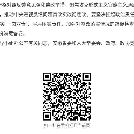
，严格对照反馈意见强化整改举措，聚焦攻克形式主义官僚主义顽瘴
，推动中央巡视反馈问题真改实改彻底改。要坚决扛起政治责
实“一岗双责”，层层压实责任，加强对整改落实情况的督促检
份满意答卷。
导小组办公室有关同志，安徽省委和人大常委会、政府、政协
扫一扫在手机打开当前页