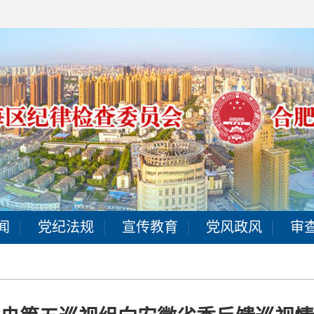
闻
党纪法规
宣传教育
党风政风
审