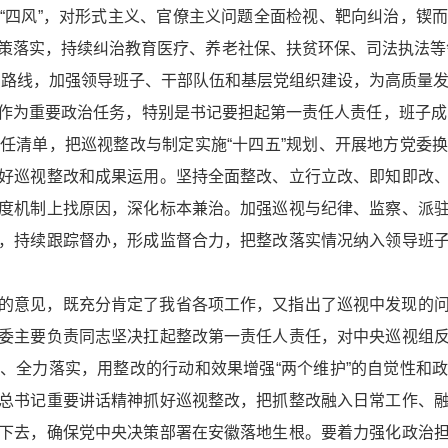
“四风”，对形式主义、官僚主义问题全面检视、靶向纠治，锲
策落实，持续纠治教育医疗、养老社保、扶贫环保、司法执法等
织路线，加强领导班子、干部队伍和基层党组织建设，为高质量
作为重要政治任务，特别是书记要担起第一责任人责任，班子成员要
任清单，把巡视整改与制定实施“十四五”规划、开展地方党委
好巡视整改和成果运用。坚持全面整改、立行立改、即知即改
度机制上找原因，深化标本兼治。加强巡视与纪律、监察、派
，持续跟踪督办，形成监督合力，把整改落实情况纳入领导班
的意见，既充分肯定了我省各项工作，又指出了巡视中发现的
委主要负责同志坚决扛起整改第一责任人责任，对中央巡视组
、全力落实，用整改的行动和效果增强“两个维护”的自觉性和
总书记重要讲话精神抓好巡视整改，把抓整改融入日常工作、
下去，确保党中央决策部署在安徽落地生根。要着力强化政治