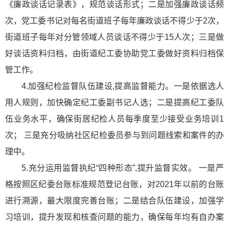
《廉政谈话记录表》，规范谈话形式；二是加强廉政谈话频
次，党工委书记对每名街道班子每年廉政谈话不得少于2次，
街道班子每年对分管领域人员谈话不得少于15人次；三是做
好谈话资料归档，由街道纪工委协助党工委做好资料归档保
管工作。
4.加强纪检监督队伍建设,提高监督能力。一是依据选人
用人规则，加快确定纪工委副书记人选；二是提高纪工委队
伍业务水平，确保街居纪检人员每季度至少接受业务培训1
次； 三是充分吸纳社区纪检委员参与到问题线索和案件的办
理中。
5.充分运用监督执纪“四种形态”,提升监督实效。 一是严
格按照区纪委台账标准规范登记台账，对2021年以前的台账
进行溯源，最大限度完善台账；二是结合队伍建设，加强学
习培训，提升发现和核查问题的能力，确保每年均有自办案