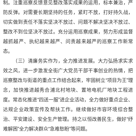
制。注重巡察反馈意见整改落实成果的运用，标本兼治，严
防反弹。对需要长期坚持的任务，紧盯不放，打好持久战，
切实做到责任不落实坚决不放过、问题不解决坚决不放过、
整改不到位坚决不放过。充分运用巡察成果，努力形成监督
越抓越严、执纪越来越严、问责越来越严的巡察工作新常
态。
（三）清廉务实作为，全力推进发展。大力弘扬求实求
效之风，进一步激发全街广大党员干部干事创业的热情，把
巡察整改与街道的重点工作结合起来，牢固树立“项目为王”理
念，加快推进越秀合浦北村地块、置地电机厂地块工程进
度。常态化推进“四送一服”进企业活动，全力做好重点企业、
达规企业政策宣传及帮扶工作。继续做好市容环境综合整
治、平安建设、安全生产管理。持之以恒改善民生，做好“纾
难解困”全力解决群众“急难愁盼”等问题。