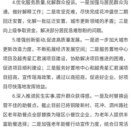
4.优化服务质量,化解群众投诉。一是加强与居民群众沟
通，做好解释工作；二是攻坚克难，尽快完成花冲盛世二期
回迁安置，化解一批征迁安置、城市更新领域的矛盾；三是
向上级争取资金，解决部分居民急难愁盼的问题。
5.增强创新驱动,促进高质量发展。一是进一步加大城市
更新改造力度，不断拓展经济发展空间；二是服务置地中心
项目及越秀星汇君澜项目建设，协助解决项目推进的困难，
促进项目顺利建设；三是服务好置地中心和越秀星汇君澜项
目招商，宣传瑶海政策，通过以商招商，促进好企业、好项
目尽快落地发挥效益。
6.深入推进民生实事,提升群众获得感。一是及时替换运
营不佳的助餐点，
截止目前
已将铜陵新村、花冲、泗州路社
区老年助餐点全部替换为辖区小餐饮企业，为老年人提供丰
富助餐选择；二是加强老年助餐行动宣传力度，结合日常活