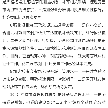
是严格按照法定程序和期限办结，补齐相关手续，梳理完善
市场监督执法卷宗；三是加强业务培训和执法规范性指导，
杜绝类似问题再次发生。
8.强化项目为王理念,促进高质量发展。一是向小高炉、
合浦北村项目下剩户依法下达征收补偿决定书，进行依法征
迁；二是继续与区住建局对接，明确2023年新启动项目的资
金来源和规划条件；三是加快推进花冲跃进项目回迁安置工
作。目前，已启动邓小冲、铜陵路城中村、钱大塘等城中村
征迁工作，花冲跃进项目回迁安置工作已经基本完成。
9.加大拆违治违力度,提升城市管理水平。一是建立辖区
违法建设台账，明确拆违期限，对账销号；二是召开城市管
理部拆违工作专题会，逐件研究拆除对策。
10. 建立城市管理长效机制,提升基层治理水平。一是坚
持党建引领，把党的建设贯穿“三无小区”治理全过程,充分动