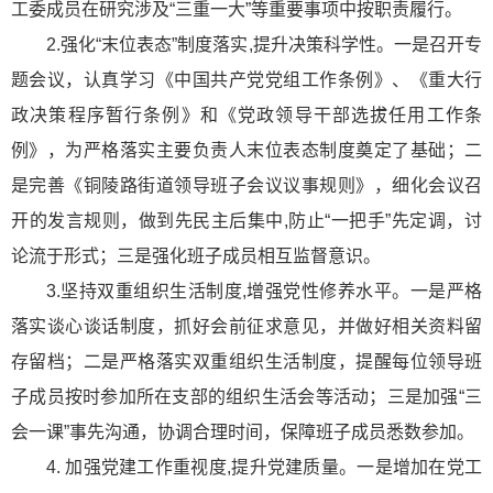
工委成员在研究涉及“三重一大”等重要事项中按职责履行。
2.强化“末位表态”制度落实,提升决策科学性。一是召开专
题会议，认真学习《中国共产党党组工作条例》、《重大行
政决策程序暂行条例》和《党政领导干部选拔任用工作条
例》，为严格落实主要负责人末位表态制度奠定了基础；二
是完善《铜陵路街道领导班子会议议事规则》，细化会议召
开的发言规则，做到先民主后集中,防止“一把手”先定调，讨
论流于形式；三是强化班子成员相互监督意识。
3.坚持双重组织生活制度,增强党性修养水平。一是严格
落实谈心谈话制度，抓好会前征求意见，并做好相关资料留
存留档；二是严格落实双重组织生活制度，提醒每位领导班
子成员按时参加所在支部的组织生活会等活动；三是加强“三
会一课”事先沟通，协调合理时间，保障班子成员悉数参加。
4. 加强党建工作重视度,提升党建质量。一是增加在党工