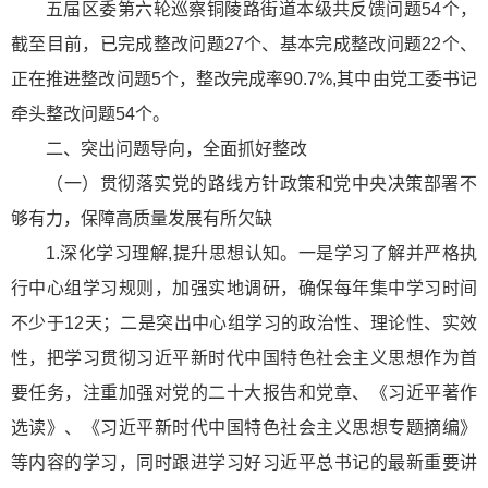
五届区委第六轮巡察铜陵路街道本级共反馈问题54个，
截至目前，已完成整改问题27个、基本完成整改问题22个、
正在推进整改问题5个，整改完成率90.7%,其中由党工委书记
牵头整改问题54个。
二、突出问题导向，全面抓好整改
（一）贯彻落实党的路线方针政策和党中央决策部署不
够有力，保障高质量发展有所欠缺
1.深化学习理解,提升思想认知。一是学习了解并严格执
行中心组学习规则，加强实地调研，确保每年集中学习时间
不少于12天；二是突出中心组学习的政治性、理论性、实效
性，把学习贯彻习
近平
新时代中国特色社会主义
思想作为首
要任务，注重加强对党的二十大报告和
党章
、《习
近平
著作
选读》、《习
近平
新时代中国特色社会主义
思想专题摘编》
等内容的学习，同时跟进学习好习
近平
总书记的最新重要讲