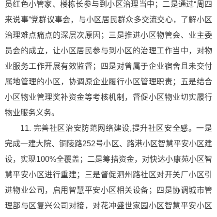
员红色小管家、楼栋长参与到小区治理当中；二是通过“周四
来说事”党群议事会，与小区居民群众多交流交心，了解小区
治理难点痛点的深层次原因；三是推进小区物管会、业主委
员会的成立，让小区居民参与到小区的治理工作当中，对物
业服务工作开展有效监督；四是对曾属于企业宿舍且未交付
属地管理的小区，协调原企业履行小区管理职责；五是结合
小区物业管理奖补资金等考核机制，督促小区物业切实履行
物业服务义务。
11. 完善社区治安防范网络建设,提升社区安全感。一是
完成一建大院、铜陵路252号小区、路港小区智慧平安小区建
设，实现100%全覆盖；二是筹措资金，对快达小康苑小区智
慧平安小区进行重建；三是督促泗州路社区对开关厂小区引
进物业公司，启用智慧平安小区相关设备；四是协调城市管
理部与区复兴公司对接，对花冲盛世家园小区智慧平安小区