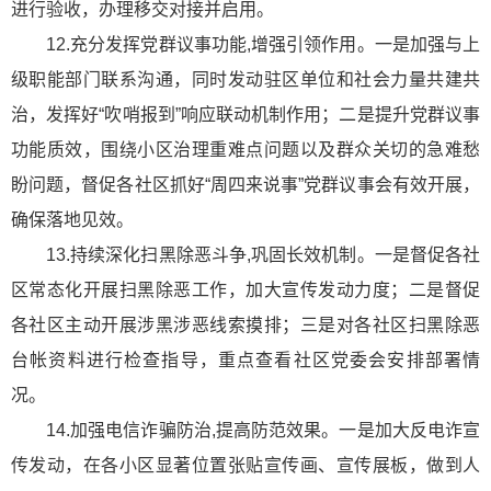
进行验收，办理移交对接并启用。
12.充分发挥党群议事功能,增强引领作用。一是加强与上
级职能部门联系沟通，同时发动驻区单位和社会力量共建共
治，发挥好“吹哨报到”响应联动机制作用；二是提升党群议事
功能质效，围绕小区治理重难点问题以及群众关切的急难愁
盼问题，督促各社区抓好“周四来说事”党群议事会有效开展，
确保落地见效。
13.持续深化扫黑除恶斗争,巩固长效机制。一是督促各社
区常态化开展扫黑除恶工作，加大宣传发动力度；二是督促
各社区主动开展涉黑涉恶线索摸排；三是对各社区扫黑除恶
台帐
资料进行检查指导，重点查看社区党委会安排部署情
况。
14.加强电信诈骗防治,提高防范效果。一是加大反电诈宣
传发动，在各小区显著位置张贴宣传画、宣传展板，做到人