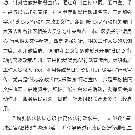
动，针对性做好助餐宣传，通过印制宣传单页、纸巾盒、手
提袋等形式加强宣传，扩大老年助餐行动知晓率；三是加强
学习“暖民心”行动相关政策文件。组织“暖民心”行动相关部门
负责人和各社区相关人员学
习中央
和省、市、区委关于“暖民
心”行动相关文件精神；四是增强对街居相关工作人员的培训
力度。利用微信群、QQ群和会议等多种形式开展“暖民心”行
动内容及政策培训；五是扩大“暖民心”行动宣传面。组织街居
工作人员深入群众，利用传统节日等契机开展“暖民心”行动宣
传，尤其是“放心家政”和“快乐健身”行动宣传；六是严格按照
文件规定，启用资金，积极开展社会公益活动，发挥资金撬
动作用，服务居民群众，目前，社会组织联合会资金已经启
用。
7.增强依法依规意识,提高依法行政水平。一是继续与新
城公寓AB楼8户沟通协商，并引导通过行政诉讼
途径
维权;二