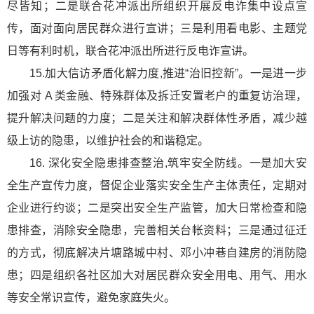
尽皆知；二是联合花冲派出所组织开展反电诈集中设点宣
传，面对面向居民群众进行宣讲；三是利用看电影、主题党
日等有利时机，联合花冲派出所进行反电诈宣讲。
15.加大信访矛盾化解力度,推进“治旧控新”。一是进一步
加强对 A 类金融、特殊群体及拆迁安置老户的重复访治理，
提升解决问题的力度；二是关注和解决群体性矛盾，减少越
级上访的隐患，以维护社会的和谐稳定。
16. 深化安全隐患排查整治,筑牢安全防线。一是加大安
全生产宣传力度，督促企业落实安全生产主体责任，定期对
企业进行约谈；二是突出安全生产监管，加大日常检查和隐
患排查，消除安全隐患，完善相关
台帐
资料；三是通过征迁
的方式，彻底解决片塘路城中村、邓小冲巷自建房的消防隐
患；四是组织各社区加大对居民群众安全用电、用气、用水
等安全常识宣传，避免家庭失火。