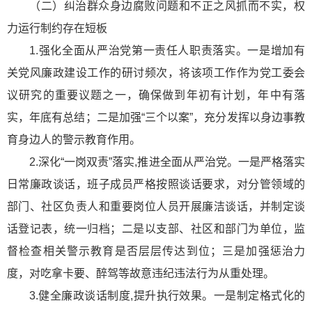
（二）纠治群众身边腐败问题和不正之风抓而不实，权
力运行制约存在短板
1.强化全面从严治党第一责任人职责落实。一是增加有
关党风廉政建设工作的研讨频次，将该项工作作为党工委会
议研究的重要议题之一，确保做到年初有计划，年中有落
实，年底有总结；二是加强“三个以案”，充分发挥以身边事教
育身边人的警示教育作用。
2.深化“一岗双责”落实,推进全面从严治党。一是严格落实
日常廉政谈话，班子成员严格按照谈话要求，对分管领域的
部门、社区负责人和重要岗位人员开展廉洁谈话，并制定谈
话登记表，统一归档；二是以支部、社区和部门为单位，监
督检查相关警示教育是否层层传达到位；三是加强惩治力
度，对吃拿卡要、醉驾等故意违纪违法行为从重处理。
3.健全廉政谈话制度,提升执行效果。一是制定格式化的