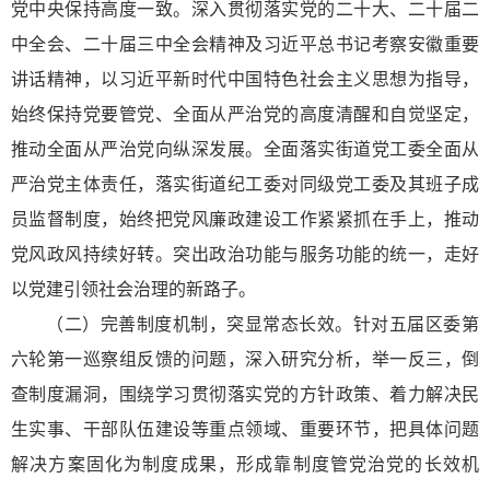
党中央保持高度一致。深入贯彻落实党的二十大、二十届二
中全会、二十届三中全会精神及习
近平
总书记考察安徽重要
讲话精神，以习
近平
新时代中国特色社会主义
思想为指导，
始终保持党要管党、全面从严治党的高度清醒和自觉坚定，
推动全面从严治党向纵深发展。全面落实街道党工委全面从
严治党主体责任，落实街道纪工委对同级党工委及其班子成
员监督制度，始终把党风廉政建设工作紧紧抓在手上，推动
党风政风持续好转。突出政治功能与服务功能的统一，走好
以党建引领社会治理的新路子。
（二）完善制度机制，突显常态长效。针对五届区委第
六轮第一巡察组反馈的问题，深入研究分析，举一反三，倒
查制度漏洞，围绕学习贯彻落实党的方针政策、着力解决民
生实事、干部队伍建设等重点领域、重要环节，把具体问题
解决方案固化为制度成果，形成靠制度管党治党的长效机