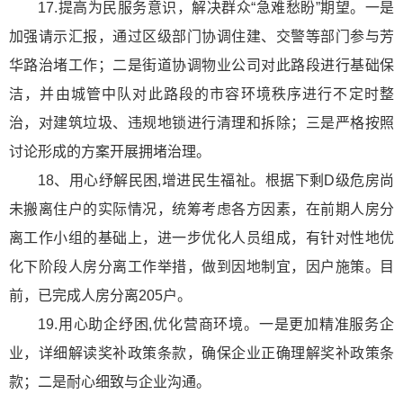
17.提高为民服务意识，解决群众“急难愁盼”期望。一是
加强请示汇报，通过区级部门协调住建、交警等部门参与芳
华路治堵工作；二是街道协调物业公司对此路段进行基础保
洁，并由城管中队对此路段的市容环境秩序进行不定时整
治，对建筑垃圾、违规地锁进行清理和拆除；三是严格按照
讨论形成的方案开展拥堵治理。
18、用心纾解民困,增进民生福祉。根据下剩D级危房尚
未搬离住户的实际情况，统筹考虑各方因素，在前期人房分
离工作小组的基础上，进一步优化人员组成，有针对性地优
化下阶段人房分离工作举措，做到因地制宜，因户施策。目
前，已完成人房分离205户。
19.用心助企纾困,优化营商环境。一是更加精准服务企
业，详细解读奖补政策条款，确保企业正确理解奖补政策条
款；二是耐心细致与企业沟通。