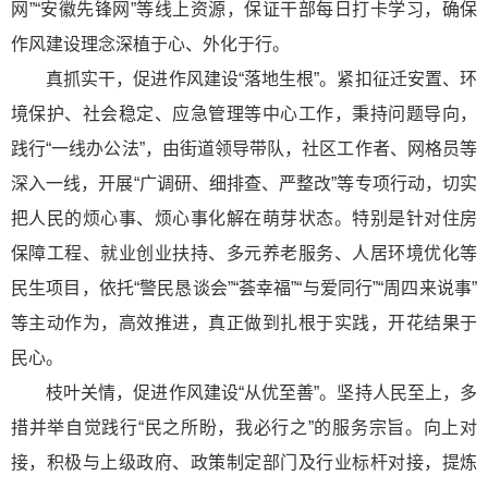
网”“安徽先锋网”等线上资源，保证干部每日打卡学习，确保
作风建设理念深植于心、外化于行。
真抓实干，促进作风建设“落地生根”。紧扣征迁安置、环
境保护、社会稳定、应急管理等中心工作，秉持问题导向，
践行“一线办公法”，由街道领导带队，社区工作者、网格员等
深入一线，开展“广调研、细排查、严整改”等专项行动，切实
把人民的烦心事、烦心事化解在萌芽状态。特别是针对住房
保障工程、就业创业扶持、多元养老服务、人居环境优化等
民生项目，依托“警民恳谈会”“荟幸福”“与爱同行”“周四来说事”
等主动作为，高效推进，真正做到扎根于实践，开花结果于
民心。
枝叶关情，促进作风建设“从优至善”。坚持人民至上，多
措并举自觉践行“民之所盼，我必行之”的服务宗旨。向上对
接，积极与上级政府、政策制定部门及行业标杆对接，提炼