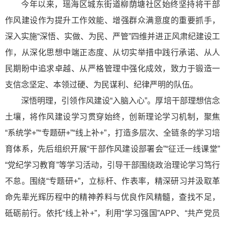
今年以来，瑶海区城东街道柳荫塘社区始终坚持将干部
作风建设作为提升工作效能、增强群众满意度的重要抓手，
深入实施“深悟、实做、为民、严管”四维并进正风肃纪建设工
作，从深化思想中端正态度、从切实举措中践行承诺、从人
民期盼中追求卓越、从严格管理中强化成效，致力于锻造一
支信念坚定、本领过硬、为民谋利、纪律严明的队伍。
深悟明理，引领作风建设“入脑入心”。厚培干部理想信念
土壤，将作风建设学习贯穿始终，创新理论学习机制，聚焦
“系统学+”“专题研+”“线上补+”，打造多层次、全链条的学习培
育体系，先后组织开展“干部作风建设部署会”“征迁一线课堂”
“党纪学习教育”等学习活动，引导干部围绕政治理论学习笃行
不怠。围绕“专题研+”，立标杆、作表率，精深研习并汲取革
命先辈光辉历程中的精神养料与优良作风精髓，查找不足，
砥砺前行。依托“线上补+”，利用“学习强国”APP、“共产党员