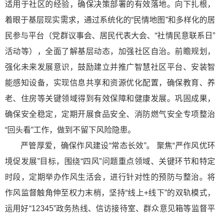
适用于社区的经验，确保决策部署的有效落地。向下扎根，
着眼于基层现实需求，通过系统化的“民情地图”和多样化的居
民参与平台（党群议事会、居民代表大会、“社情民意联系日”
活动等），全面了解基层动态，加强社区自治。前瞻规划，
强化未来发展意识，鼓励建立并推广智慧社区平台、安装智
能感知设备，实现信息共享和资源优化配置，确保教育、养
老、住房等关键领域得到有效保障和健康发展。巩固成果，
确保安全稳定，定期开展食品安全、消防燃气安全专项整治
“回头看”工作，做到不留下风险隐患。
严管厚爱，确保作风建设“常态长效”。 聚焦“严作风优环
境促发展”目标，围绕“四风”问题重点领域、关键环节和特定
时段，定期举办作风生活会，进行针对性的预防与整治。将
作风监督触角伸至权力末梢，坚持“线上+线下”的双轨模式，
运用好“12345”政务热线、信访接待室、群众意见箱等监督平