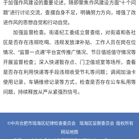
于加强作风建设的重要论述，随即聚焦作风建设方面“十个问
题”进行讨论交流，查摆自身不足，明确努力方向，增强了改
进作风的思想自觉和行动自觉。
加强监督检查。街道纪工委成立督查组，对街道和各社
区是否存在违规吃喝、违规发放津补贴、工作人员在岗在位
情况、“监督一点通”平台宣传推广情况、节日值班值守情况等
开展监督检查；深入快递暂存点、门卫值班室等场所，查看
是否存在利用快递等手段违规收受节礼等问题；调阅加油卡
使用记录，车辆维修记录等方式，检查是否存在公车私用等
问题，持续释放从严从紧强烈信号。
©中共合肥市瑶海区纪律检查委员会
瑶海区监察委员会
版权所有
网站地图