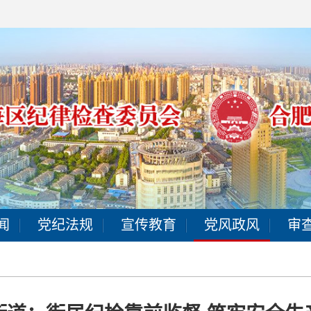
闻
党纪法规
宣传教育
党风政风
审