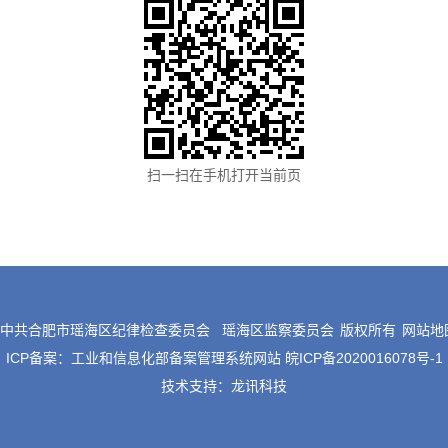
扫一扫在手机打开当前页
©中共合肥市瑶海区纪律检查委员会
瑶海区监察委员会
版权所有
网站地
ICP备案：
工业和信息化部备案管理系统网站 皖ICP备2020016078号-1
技术支持：
龙讯科技