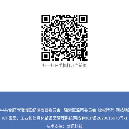
扫一扫在手机打开当前页
©中共合肥市瑶海区纪律检查委员会
瑶海区监察委员会
版权所有
网站地
ICP备案：
工业和信息化部备案管理系统网站 皖ICP备2020016078号-1
技术支持：
龙讯科技