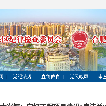
闻
党纪法规
宣传教育
党风政风
审