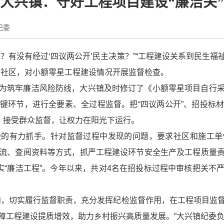
大兴镇：守好工程项目建设“廉洁关”
纪委
？有没有经过‘四议两公开’民主决策？”“工程建设关系到民生
辖社区，对小额零星工程建设情况开展监督检查。
为筑牢廉洁风险防线，大兴镇及时修订了《小额零星项目自行
键环节，进行全要素、全过程监督。把“四议两公开”、招投标
示，接受群众监督，让权力在阳光下运行。
险的有力抓手。针对监督过程中发现的问题，要求社区和施工单
流、查阅资料等方式，抓严工程建设环节安全生产及工程质量
做实“廉洁工程”。今年以来，共对4名在招投标过程中审核把关不
向，切实履行监督职责，充分发挥纪检监督作用，在工程项目监
障工程建设提质增效，助力乡村振兴高质量发展。”大兴镇纪委