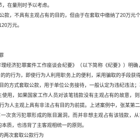
节，在量刑时予以考虑。
公款，不具有主观占有的目的，但由于在套取中缴纳了20万元
20万元。
罪
院审理经济犯罪案件工作座谈会纪要》（以下简称《纪要》）明确
目的的行为，即使行为人利用职务上的便利，采用骗取的手段获
目的方式套取公款，用于单位公务接待，一般认定为违纪违法；
主使用，如果国家工作人员对该笔钱款没有主观占有的故意，
行为人主观上具有非法占有目的为前提。上述案例中，张某第二
第一次贪污犯罪形成的账目漏洞，而并非想主观占有该钱款，从
罪的本质，也违背了主客观相统一的原则。
的两次套取公款行为