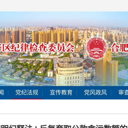
闻
党纪法规
宣传教育
党风政风
审