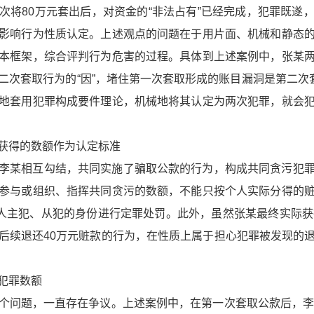
次将80万元套出后，对资金的“非法占有”已经完成，犯罪既遂
影响行为性质认定。上述观点的问题在于用片面、机械和静态
本框架，综合评判行为危害的过程。具体到上述案例中，张某
二次套取行为的“因”，堵住第一次套取形成的账目漏洞是第二次套
地套用犯罪构成要件理论，机械地将其认定为两次犯罪，就会
获得的数额作为认定标准
李某相互勾结，共同实施了骗取公款的行为，构成共同贪污犯
参与或组织、指挥共同贪污的数额，不能只按个人实际分得的
二人主犯、从犯的身份进行定罪处罚。此外，虽然张某最终实际获
后续退还40万元赃款的行为，在性质上属于担心犯罪被发现的
犯罪数额
个问题，一直存在争议。上述案例中，在第一次套取公款后，李