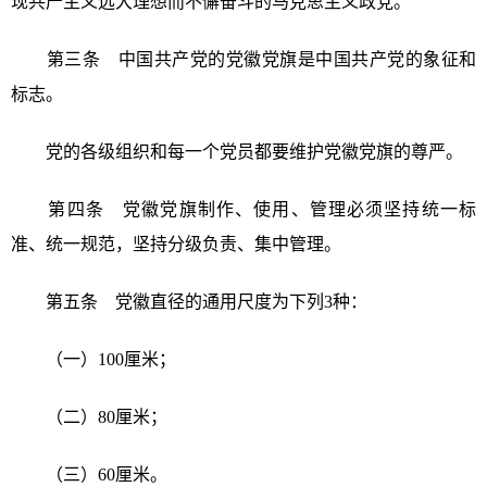
现共产主义远大理想而不懈奋斗的马克思主义政党。
第三条 中国共产党的党徽党旗是中国共产党的象征和
标志。
党的各级组织和每一个党员都要维护党徽党旗的尊严。
第四条 党徽党旗制作、使用、管理必须坚持统一标
准、统一规范，坚持分级负责、集中管理。
第五条 党徽直径的通用尺度为下列3种：
（一）100厘米；
（二）80厘米；
（三）60厘米。