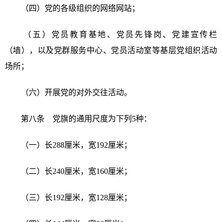
（四）党的各级组织的网络网站；
（五）党员教育基地、党员先锋岗、党建宣传栏
（墙），以及党群服务中心、党员活动室等基层党组织活动
场所；
（六）开展党的对外交往活动。
第八条 党旗的通用尺度为下列5种：
（一）长288厘米，宽192厘米；
（二）长240厘米，宽160厘米；
（三）长192厘米，宽128厘米；