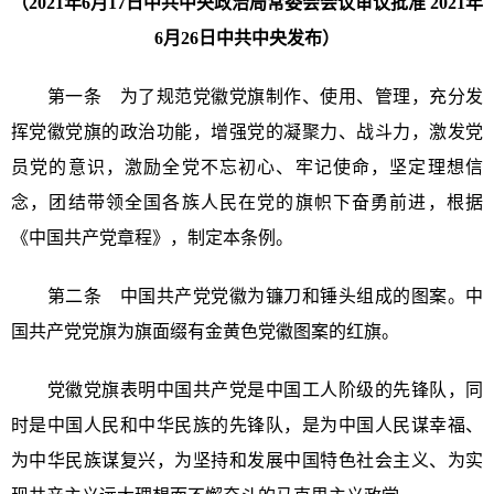
（2021年6月17日中共中央政治局常委会会议审议批准
2021年
6月26日中共中央发布）
第一条 为了规范党徽党旗制作、使用、管理，充分发
挥党徽党旗的政治功能，增强党的凝聚力、战斗力，激发党
员党的意识，激励全党不忘初心、牢记使命，坚定理想信
念，团结带领全国各族人民在党的旗帜下奋勇前进，根据
《中国共产党章程》，制定本条例。
第二条 中国共产党党徽为镰刀和锤头组成的图案。中
国共产党党旗为旗面缀有金黄色党徽图案的红旗。
党徽党旗表明中国共产党是中国工人阶级的先锋队，同
时是中国人民和中华民族的先锋队，是为中国人民谋幸福、
为中华民族谋复兴，为坚持和发展中国特色社会主义、为实