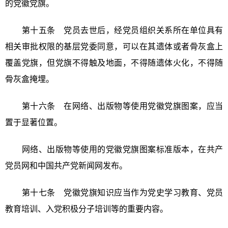
的党徽党旗。
第十五条 党员去世后，经党员组织关系所在单位具有
相关审批权限的基层党委同意，可以在其遗体或者骨灰盒上
覆盖党旗，但党旗不得触及地面，不得随遗体火化，不得随
骨灰盒掩埋。
第十六条 在网络、出版物等使用党徽党旗图案，应当
置于显著位置。
网络、出版物等使用的党徽党旗图案标准版本，在共产
党员网和中国共产党新闻网发布。
第十七条 党徽党旗知识应当作为党史学习教育、党员
教育培训、入党积极分子培训等的重要内容。