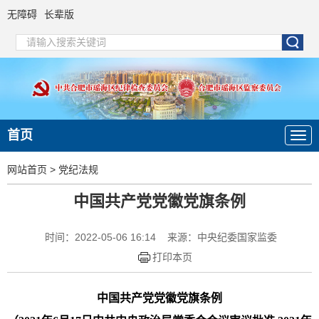
无障碍
长辈版
首页
网站首页
>
党纪法规
中国共产党党徽党旗条例
时间：2022-05-06 16:14
来源：中央纪委国家监委
打印本页
中国共产党党徽党旗条例