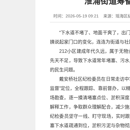
淮浦街道筹
时间：2026-05-19 09:21
来源：瑶海区
“下水道不堵了、地面干爽了，出
姨说起家门口的变化，连连为街道与社
212小区建成年代久远，属于无
先天不足，导致下水道常年堵塞、污水
的民生问题。
戴安桥社区纪检委员在日常走访中
监督”定位，全程跟踪、靠前督办，以
场勘查，逐一摸清堵塞点位、淤积深度
解释工作，争取群众理解配合，减少施
纪检委员坚守一线、盯守现场，实时跟
塞下水道疏通到位，淤积污泥与杂物彻