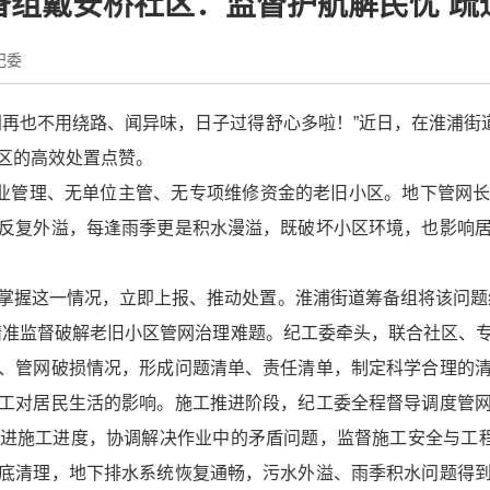
备组戴安桥社区：监督护航解民忧 疏
纪委
门再也不用绕路、闻异味，日子过得舒心多啦！”近日，在淮浦街道
区的高效处置点赞。
物业管理、无单位主管、无专项维修资金的老旧小区。地下管网
反复外溢，每逢雨季更是积水漫溢，既破坏小区环境，也影响
掌握这一情况，立即上报、推动处置。淮浦街道筹备组将该问题
精准监督破解老旧小区管网治理难题。纪工委牵头，联合社区、
、管网破损情况，形成问题清单、责任清单，制定科学合理的
工对居民生活的影响。施工推进阶段，纪工委全程督导调度管
进施工进度，协调解决作业中的矛盾问题，监督施工安全与工程
底清理，地下排水系统恢复通畅，污水外溢、雨季积水问题得