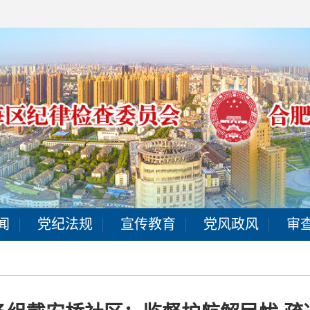
闻
党纪法规
宣传教育
党风政风
审