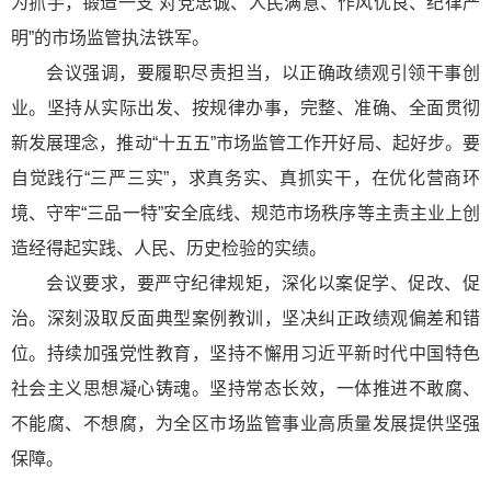
为抓手，锻造一支“对党忠诚、人民满意、作风优良、纪律严
明”的市场监管执法铁军。
会议强调，要履职尽责担当，以正确政绩观引领干事创
业。坚持从实际出发、按规律办事，完整、准确、全面贯彻
新发展理念，推动“十五五”市场监管工作开好局、起好步。要
自觉践行“三严三实”，求真务实、真抓实干，在优化营商环
境、守牢“三品一特”安全底线、规范市场秩序等主责主业上创
造经得起实践、人民、历史检验的实绩。
会议要求，要严守纪律规矩，深化以案促学、促改、促
治。深刻汲取反面典型案例教训，坚决纠正政绩观偏差和错
位。持续加强党性教育，坚持不懈用
习近
平
新时代中国特色
社会主义
思想凝心铸魂。坚持常态长效，一体推进不敢腐、
不能腐、不想腐，为全区市场监管事业高质量发展提供坚强
保障。