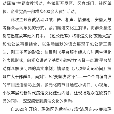
动瑶海”主题宣教活动，各镇街开发区、区直部门、驻区单
位、企业党员干部群众400余人参加活动。
此次主题宣教活动以歌、舞、相声、情景剧、安徽大鼓
等群众喜闻乐见的形式，紧扣廉洁文化主旋律，将群众身边
反腐倡廉故事融入其中。《包公做寿》将非遗文化“安徽大鼓”
和包公故事相结合，以生动幽默的语言展现了包公清正廉
洁、刚正不阿的形象；情景剧《平台服务暖人心》用生活化
的表现形式，向观众讲述了基层小微权力“监督一点通”平台帮
助群众解决问题的真实案例；情景剧《八项规定记心间》提
醒广大干部群众，面对“四风”要坚决说“不”......一个个自编自演
的节目接连精彩上演，多元化的节目通过小切口、小视角、
小故事展现新时代廉洁文化建设内涵，让现场观众在欣赏作
品的同时，深深感受到廉洁文化的熏陶。
自2020年开始，瑶海区先后举办7场“清风东来•廉动瑶