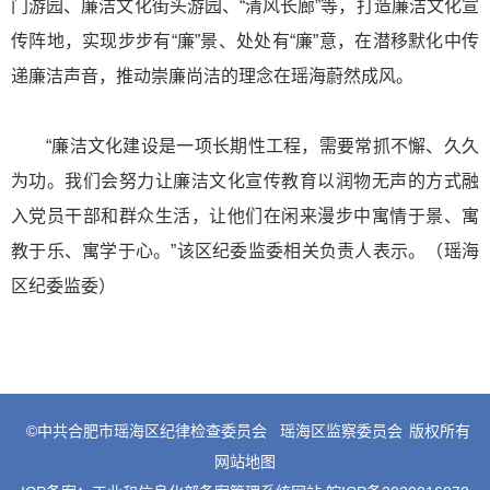
门游园、廉洁文化街头游园、“清风长廊”等，打造廉洁文化宣
传阵地，实现步步有“廉”景、处处有“廉”意，在潜移默化中传
递廉洁声音，推动崇廉尚洁的理念在瑶海蔚然成风。
“廉洁文化建设是一项长期性工程，需要常抓不懈、久久
为功。我们会努力让廉洁文化宣传教育以润物无声的方式融
入党员干部和群众生活，让他们在闲来漫步中寓情于景、寓
教于乐、寓学于心。”该区纪委监委相关负责人表示。（瑶海
区纪委监委）
©中共合肥市瑶海区纪律检查委员会
瑶海区监察委员会
版权所有
网站地图