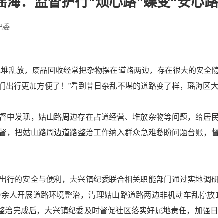
瑶海：监督护行“烦心路”蝶变“安心路
纪委
乱堆乱放，废品回收经常把杂物摆在道路两边，存在很大的安全
们出行更加方便了！”看到昔日杂乱不堪的道路变了样，瑶海区
督中发现，姑山路周边存在占道经营、堆放杂物等问题，给居
督，把姑山路周边道路整治工作纳入群众急难愁盼问题台账，
出行的安全与便利，大兴镇纪委联合相关职能部门通过实地调
0余人开展道路环境整治，清理姑山路道路两边非机动车乱停放12
。整治完成后，大兴镇纪委及时督促社区落实好属地责任，加强