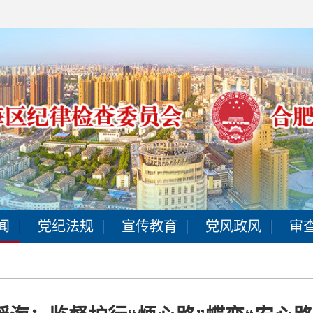
闻
党纪法规
宣传教育
党风政风
审