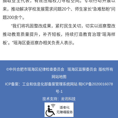
抽取业主代表，有效压缩权力寻租空间。专项行动开展以
来，推动解决学校发展需求问题20个、师生家长“急难愁盼”问
题200余个。
“我们将巩固整改成果，紧盯民生关切，切实以巡察整改
推动教育质量提升，补齐短板，持续打造教育治理‘瑶海样
板’。”瑶海区委巡察办相关负责人表示。
©中共合肥市瑶海区纪律检查委员会
瑶海区监察委员会
版权所有
网站地图
ICP备案：
工业和信息化部备案管理系统网站 皖ICP备2020016078
号-1
技术支持：
龙讯科技