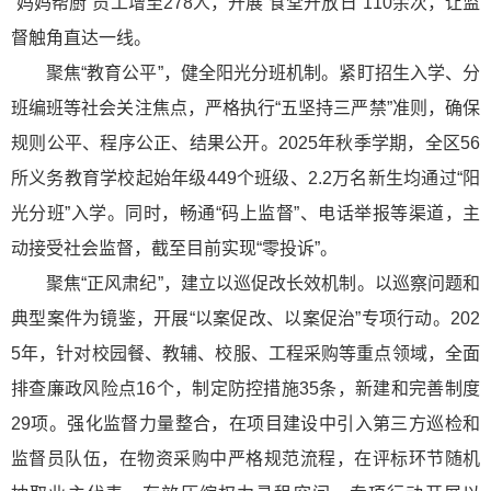
“妈妈帮厨”员工增至278人，开展“食堂开放日”110余次，让监
督触角直达一线。
聚焦“教育公平”，健全阳光分班机制。紧盯招生入学、分
班编班等社会关注焦点，严格执行“五坚持三严禁”准则，确保
规则公平、程序公正、结果公开。2025年秋季学期，全区56
所义务教育学校起始年级449个班级、2.2万名新生均通过“阳
光分班”入学。同时，畅通“码上监督”、电话举报等渠道，主
动接受社会监督，截至目前实现“零投诉”。
聚焦“正风肃纪”，建立以巡促改长效机制。以巡察问题和
典型案件为镜鉴，开展“以案促改、以案促治”专项行动。202
5年，针对校园餐、教辅、校服、工程采购等重点领域，全面
排查廉政风险点16个，制定防控措施35条，新建和完善制度
29项。强化监督力量整合，在项目建设中引入第三方巡检和
监督员队伍，在物资采购中严格规范流程，在评标环节随机