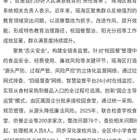
单’，就是我们办好人民满意教育的‘责任清单’。”瑶海区教育
系统相关负责人表示。近年来，瑶海区聚焦群众反映强烈的
教育领域突出问题，以巡察整改为抓手，改进作风、提升效
能，形成特色教育治理路径，校园餐整治、阳光分班等工作
成效显著，群众满意度持续提升。
聚焦“舌尖安全”，构建全链条监管。针对“校园餐”管理中
的食品安全、经费使用、廉政风险等关键环节，瑶海区打造
“源头严防、过程严管、风险严控”的立体化监督网络，通过拉
网式排查、“四级督查”网络、智慧监管平台24小时在线监控，
实现从食材采购到餐品入口的全过程可追溯。创新“国企主导
运营”模式，由区属国企分批承接校园食堂，通过统一采购、
规范管理，从源头降低廉洁风险。2025年，联合检查学校食
堂、供餐企业等200余家次，整改问题76个，查处相关问题8
起，处理相关人员8人。同步深化家校共治，全区中小学食堂