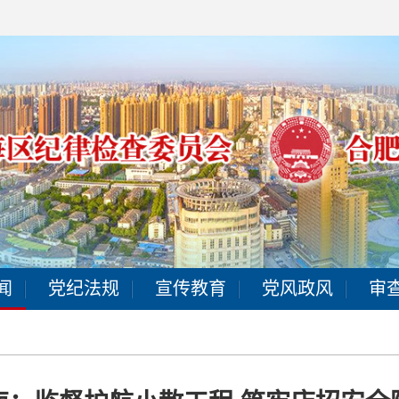
闻
党纪法规
宣传教育
党风政风
审