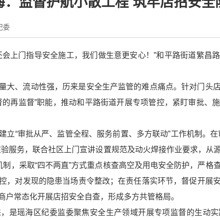
海：监督护航小散工程 筑牢店招安全
纪委
还会上门指导安全施工，我们做生意更安心！”和平路街道繁昌
量大、流动性强，历来是安全生产监管的难点痛点。针对门头
督的再监督”职能，推动和平路街道开展专项管控，紧盯审批、
建立“审批从严、监管全程、服务前置、多方联动”工作机制。在
核验服务，联合社区上门宣讲设置规范及动火焊接作业要求，从
机制，采取“四不两直”方式重点核查高空及用电安全防护，严格
控，对发现的隐患当场责令整改；在责任落实环节，督促开展
商户常态化开展店招安全自查，形成多方共管格局。
进，是瑶海区纪委监委聚焦安全生产领域开展专项监督的生动实