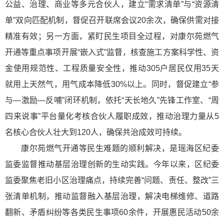
公益、治理、商业等多元合伙人，建立“需求清单”与“资源清
单”双向匹配机制，督促召开联席会议20余次，确保供需对接
精准有效；另一方面，紧盯民生项目全过程，对康尔苑燃气
开通等重点事项开展“嵌入式”监督，核查施工方案科学性、资
金使用规范性、工程质量安全性，推动305户居民仅用35天
就用上天然气，用气成本降低30%以上。同时，督促建立“参
与—激励—反哺”闭环机制，依托“天长地久”先锋工作室、“周
四来说事”平台量化考核合伙人履职成效，推动治理力量从5
名核心合伙人壮大到120人，确保共治成效可持续。
康尔苑燃气开通等民生难题的顺利解决，是瑶海区纪委
监委监督推动基层治理创新的生动实践。今年以来，区纪委
监委聚焦老旧小区治理痛点，持续完善“问题、责任、整改”三
张清单机制，推动监督融入基层治理，解决电梯维修、道路
翻新、矛盾纠纷等各类民生事项60余件，开展惠民活动50余