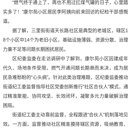
“燃气终于通上了，再也不用过扛煤气罐的日子，心里踏
实多了！”康尔苑小区居民李阿姨向前来回访的纪检干部感慨
道。
据了解，三里街街道天长路社区是典型的老城区，辖区1
8个小区中14个为老旧小区，基础设施薄弱、资源分散、治理
力量不足等问题长期困扰居民。
区纪委监委在走访调研中了解到，康尔苑小区因建成年
代久、场地条件受限，燃气开通问题长期悬而未决，成为居
民急难愁盼的“心头病”。针对此类治理难题，区纪委监委推动
街道纪工委监督指导社区党委创新推行“社区合伙人”模式，通
过精准聚能、协同攻坚、长效闭环，凝聚多元力量破解治理
困局。
街道纪工委主动靠前监督，全程跟进“合伙人”机制落地见
效。一方面，监督推动社区精准摸排辖区资源，吸纳教育、