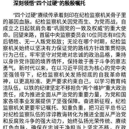
深刻领悟“四个过硬”的殷殷嘱托
“四个过硬”赓续传承着刻印在纪检监察机关骨子里
的基因血脉。纪检监察机关因党而生、为党而战，自
成立之日起就肩负着“巩固党的一致及权威”的重大使
命。回望来路，首届中央监察委员会10位同志有8位先
后牺牲、无一人叛党投敌；无论在哪个时期，纪检监
察机关始终以坚决有力保证党的路线方针政策贯彻执
行为己任，牢牢坚守对党绝对忠诚的政治品格，秉持
以身许党许国的境界情怀，保持敢于善于斗争的意志
勇气。新时代以来，在以
习近
平同志为核心的党中央
坚强领导下，纪检监察机关发扬彻底的
自我革命
精
神，以更高标准、更严要求约束自己，以学习教育纯
洁队伍，以铁的纪律坚定不移担负
“两个维护”
重大政治
责任，成为推进全面从严治党的重要力量，为党和国
家各项事业发展提供了坚强保障。奋进新征程，纪检
监察机关更要牢记嘱托、知重负重，把
习近
平总书记
对纪检监察队伍的谆谆教诲转化为推进全面从严治党
和反腐败斗争的强大动力，始终弘扬光荣传统、赓续
红色血脉，确保在忠诚干净担当上坚定不移，在政