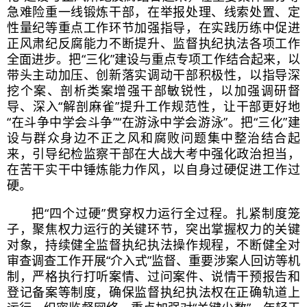
急难险重一线锻炼干部，在举报处理、线索处置、定
性量纪等重点工作环节加强指导，在实践历练中促进
正风肃纪反腐能力不断提升、监督执纪执法各项工作
全面进步。把“三化”建设与重点专项工作结合起来，以
带头主动加压、创新落实调动干部积极性，以指导深
挖个案、剖析类案增强干部敏锐性，以加强调研督
导、深入“解剖麻雀”提升工作规范性，让干部更好地
“在斗争中学会斗争”“在游泳中学会游泳”。把“三化”建
设与群众身边不正之风和腐败问题集中整治结合起
来，引导纪检监察干部在大战大考中强化政治担当，
在苦干实干中锤炼能力作风，以自身过硬促进工作过
硬。
把“四个过硬”贯穿权力运行全过程。扎紧制度笼
子，聚焦权力运行的关键环节，突出掌握权力的关键
对象，持续健全监督执纪执法操作规程，不断健全对
审查调查工作开展“介入式”监督、重要涉案人回访等机
制，严格执行打听案情、过问案件、说情干预报告和
登记备案等制度，确保监督执纪执法权在正确轨道上