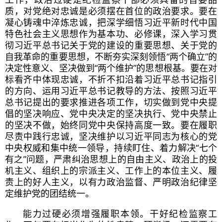
质，对党绝对忠诚是必须摆在首位的政治要求。要在
凝心铸魂中淬炼忠诚，把深学细悟
习近
平
新时代中国
特色社会主义
思想作为基本功、必修课，深入学习贯
彻
习近
平总书记
关于党的建设的重要思想、关于党的
自我革命
的重要思想，不断夯实深刻领悟
“两个确立”
的
决定性意义、坚决做到
“两个维护”
的思想根基。要在对
标看齐中体现忠诚，不折不扣沿着
习近
平总书记
指引
的方向、运用
习近
平总书记
教导的方法、按照
习近
平
总书记
提出的要求推进各项工作，切实做到党中央提
倡的坚决响应、党中央决定的坚决执行、党中央禁止
的坚决不做，始终同党中央保持高度一致。要在履职
尽责中践行忠诚，坚决维护以
习近
平同志为核心的党
中央权威和集中统一领导，持续盯住、着力解决“七个
有之”问题，严肃纠治思想上的自由主义、政治上的投
机主义、组织上的宗派主义、工作上的本位主义、履
责上的好人主义，以有力政治监督、严明政治纪律坚
定维护党的团结统一。
能力过硬必须增强履职本领。干好纪检监察工