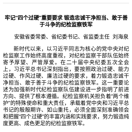
牢记“四个过硬”重要要求 锻造忠诚干净担当、敢于善
于斗争的纪检监察铁军
安徽省委常委、省纪委书记、省监委主任 刘海泉
新时代以来，以
习近
平同志为核心的党中央对纪
检监察工作始终高度重视，对纪检监察干部队伍始终
寄予厚望、严管厚爱。在二十届中央纪委五次全会
上，
习近
平总书记
深刻指出，要按照政治过硬、能力
过硬、作风过硬、廉洁过硬的要求，着力锻造忠诚干
净担当、敢于善于斗争的纪检监察铁军。这一重要论
述为加强新时代纪检监察队伍建设进一步指明了前进
方向、提供了根本遵循。纪检监察机关担负着
“两个维
护”
的特殊使命和重大责任，承载着党中央和
习近
平总
书记
的殷殷期许、如山重托，必须全面深刻准确领会
和把握“四个过硬”的丰富内涵和实践要求，努力锻造纯
度更高、成色更足的纪检监察铁军。