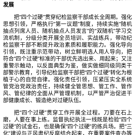
发展
把“四个过硬”贯穿纪检监察干部成长全周期。强化
思想引领，严格执行“第一议题”制度，持续实施“随机
抽点列席人员、随机抽点人员发言”的“双随机”学习交
流机制，分级分类开展全员培训、实战练兵，带动纪
检监察干部不断提升政治素质和履职能力。强化导向
引领，既注重示范带动，树立鲜明选人用人导向，把
符合“四个过硬”标准的干部优先选出来、用起来；又注
重警示触动，以反面典型为鉴，做实做细同级同类干
部警示教育，引导纪检监察干部把“四个过硬”转化为根
植于心的自觉自律。强化责任引领，压紧压实全系统
管党治党政治责任，持续健全管思想、管工作、管作
风、管纪律的全面从严管理机制，以严管严治促进干
部健康成长、锻造绝对过硬队伍。
把“四个过硬”贯穿工作开展全过程。刀要在石上
磨，人要在事上练。监督执纪执法一线既是检验“四个
过硬”的试金石，也是确保“四个过硬”的练兵场。把“三
化”建设与正风肃纪反腐结合起来，在重要案件查办等