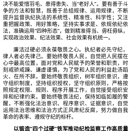
决不能爱惜羽毛、患得患失、当“老好人”。要有善于斗
争的方法和智慧，既善于总结规律、运用规律，不断
提升监督执纪执法的系统性、精准性、科学性；又注
重把握政策、用好策略，坚持实事求是、依规依纪依
法，准确运用“四种形态”，做到精准得当、毋枉毋纵，
实现政治效果、纪法效果、社会效果有机统一。
廉洁过硬必须永葆敬畏之心。执纪者必先守纪，
律人者必先律己。要始终敬畏人民，自觉把人民摆在
心中最高位置，面对党和人民赋予的荣誉和职责，时
刻戒骄戒躁、谦虚谨慎，为了党和人民的利益赴汤蹈
火、在所不辞。要始终敬畏组织，树牢组织意识，遵
守组织制度，坚持组织授权，坚守组织原则，严格按
照规定权限、规则、程序开展工作，自觉接受组织安
排和纪律约束。要始终敬畏法纪，保持如临如履的警
醒，不断强化法治意识、程序意识、证据意识，自觉
运用法治思维和法治方式正风肃纪反腐，努力做
自我
革命
的表率、遵规守纪的标杆。
以锻造“四个过硬”铁军推动纪检监察工作高质量