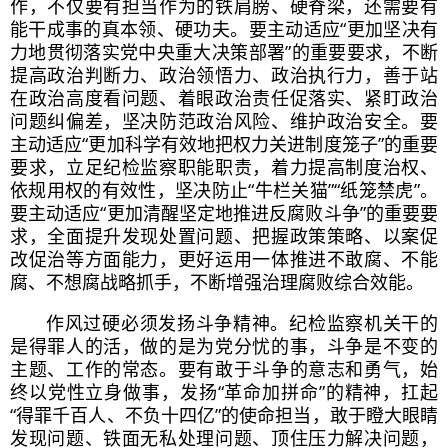
作，不仅要有担当作为的铁肩膀、硬脊梁，还需要有
能干成事的真本领、硬功夫。要主动适应“更加坚决有
力地贯彻落实党中央重大决策部署”的重要要求，不断
提高政治判断力、政治领悟力、政治执行力，善于站
在政治高度看问题、着眼政治责任促落实、紧盯政治
问题纠偏差，坚决防范政治风险、维护政治安全。要
主动适应“更加科学有效地把权力关进制度笼子”的重要
要求，立足纪检监察职能职责，着力提高制度治权、
依规用权的有效性，坚决防止“牛栏关猫”“纸笼禁虎”。
要主动适应“更加清醒坚定地推进反腐败斗争”的重要要
求，全面提升发现处置问题、把握政策策略、以案促
改促治等方面能力，更好运用一体推进不敢腐、不能
腐、不想腐战略抓手，不断增强治理腐败综合效能。
作风过硬必须发扬斗争精神。纪检监察机关干的
是得罪人的活，做的是为党分忧的事，斗争是不变的
主题、工作的常态。要有敢于斗争的意志和勇气，始
终以党性立身做事，发扬“革命加拼命”的精神，扛起
“得罪千百人、不负十四亿”的使命担当，敢于瞪大眼睛
发现问题、铁面无私处理问题、顶住压力解决问题，