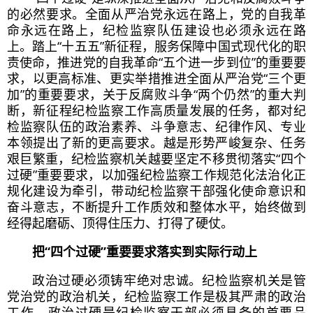
的必然要求。全面从严治党永远在路上，党的
自我革
命
永远在路上，纪检监察队伍建设也必须永远在路
上。踏上“十五五”新征程，服务保障中国式现代化的职
责使命，推进党的
自我革命
“五个进一步到位”的重要要
求，以更高标准、更实举措推进全面从严治党“三个更
加”的重要要求，关于反腐败斗争“两个仍然”的重大判
断，新征程纪检监察工作高质量发展的任务，都对纪
检监察队伍的政治素养、斗争意志、纪律作风、专业
本领提出了新的更高要求。越是形势严峻复杂、任务
艰巨繁重，纪检监察机关越要坚定不移贯彻落实“四个
过硬”重要要求，以加强纪检监察工作规范化法治化正
规化建设为牵引，带动纪检监察干部强化使命意识和
奋斗意志，不断提升工作质效和整体水平，始终做到
经得起磨砺、顶得住压力、打得了硬仗。
把“四个过硬”重要要求落实到实际行动上
政治过硬必须铸牢绝对忠诚。纪检监察机关是管
党治党的政治机关，纪检监察工作是极其严肃的政治
工作，政治过硬是纪检监察干部必须具备的首要品