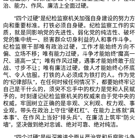
治、能力、作风、廉洁上全面过硬。
“四个过硬”是纪检监察机关加强自身建设的努力方
向和重要标准。
打铁必须自身硬
。纪检监察工作的实
质，就是同影响党的先进性、弱化党的纯洁性、破坏
党的集中统一、损害群众切身利益的人和事作斗争。
纪检监察干部唯有政治过硬，工作才能始终方向不
偏、立场不移；唯有能力过硬，斗争才能始终“魔高一
尺、道高一丈”；唯有作风过硬，遇事才能始终敢于应
战、寸步不让；唯有廉洁过硬，做人才能始终心怀底
气、令人信服。打铁的人必须成为铁打的人。作为党
的“纪律部队”，在任何时候任何情况下，都要始终牢记
自己是干什么的，须臾不忘手中的权力是党和人民赋
予的，时刻谨记纪检监察机关的权威来自于党中央的
权威，牢固树立正确的是非观、义利观、权力观、事
业观，带头在政治上守住“硬杠杠”、在能力上练就“真
本事”、在作风上当好“排头兵”、在廉洁上筑牢“防火
墙”，坚决做到绝对忠诚、绝对可靠、绝对纯洁。
“四个过硬”是纵深推进全面从严治党和反腐败斗争