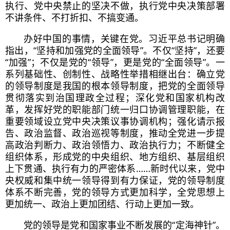
执行、党中央禁止的坚决不做，执行党中央决策部署
不讲条件、不打折扣、不搞变通。
办好中国的事情，关键在党。
习近
平总书记
明确
指出，“坚持和加强党的全面领导”。不仅“坚持”，还要
“加强”；不仅是党的“领导”，更是党的“全面领导”。一
系列基础性、创制性、战略性举措相继出台：确立党
的领导制度是我国的根本领导制度，把党的全面领导
贯彻落实到治国理政全过程；深化党和国家机构改
革，发挥好党的职能部门统一归口协调管理职能，在
重要领域设立党中央决策议事协调机构；强化请示报
告、政治监督、政治巡视等制度，推动全党进一步提
高政治判断力、政治领悟力、政治执行力；不断健全
组织体系，形成党的中央组织、地方组织、基层组织
上下贯通、执行有力的严密体系……新时代以来，党中
央权威和集中统一领导得到有力保证，党的领导制度
体系不断完善，党的领导方式更加科学，全党思想上
更加统一、政治上更加团结、行动上更加一致。
党的领导是党和国家事业不断发展的“定海神针”。