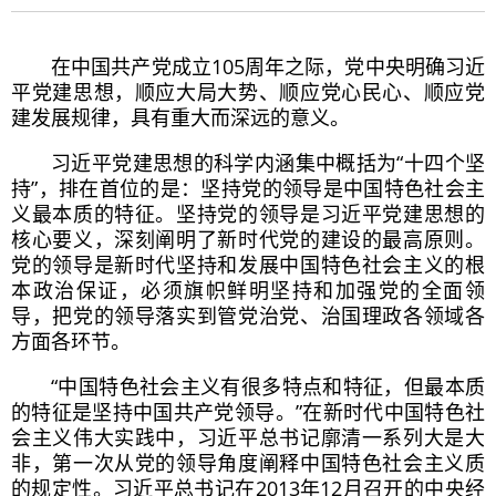
在中国共产党成立105周年之际，党中央明确
习近
平党建思想，顺应大局大势、顺应党心民心、顺应党
建发展规律，具有重大而深远的意义。
习近
平党建思想的科学内涵集中概括为“十四个坚
持”，排在首位的是：坚持党的领导是中国特色社会主
义最本质的特征。坚持党的领导是
习近
平党建思想的
核心要义，深刻阐明了新时代党的建设的最高原则。
党的领导是新时代坚持和发展中国特色社会主义的根
本政治保证，必须旗帜鲜明坚持和加强党的全面领
导，把党的领导落实到管党治党、治国理政各领域各
方面各环节。
“中国特色社会主义有很多特点和特征，但最本质
的特征是坚持中国共产党领导。”在
新时代中国特色社
会主义
伟大实践中，
习近
平总书记
廓清一系列大是大
非，第一次从党的领导角度阐释中国特色社会主义质
的规定性。
习近
平总书记
在2013年12月召开的中央经