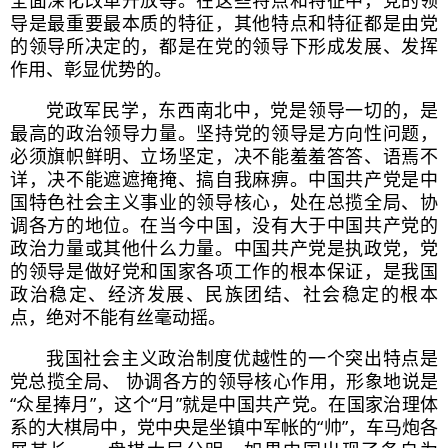
全面深化改革开放等。在这些特点和特征中，党的领
导是最重要最本质的特征，其他特点和特征都是由党
的领导所决定的，都是在党的领导下形成发展、发挥
作用、彰显优势的。
党政军民学，东西南北中，党是领导一切的，是
最高的政治领导力量。坚持党的领导是方向性问题，
必须旗帜鲜明、立场坚定，决不能羞羞答答、语焉不
详，决不能遮遮掩掩、搞自我麻痹。中国共产党是中
国特色社会主义事业的领导核心，处在总揽全局、协
调各方的地位。在当今中国，没有大于中国共产党的
政治力量或其他什么力量。中国共产党是执政党，党
的领导是做好党和国家各项工作的根本保证，是我国
政治稳定、经济发展、民族团结、社会稳定的根本
点，绝对不能有丝毫动摇。
我国社会主义政治制度优越性的一个突出特点是
党总揽全局、 协调各方的领导核心作用，形象地说是
“众星捧月”，这个“月”就是中国共产党。在国家治理体
系的大棋局中，党中央是坐镇中军帐的“帅”，车马炮各