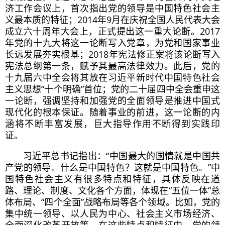
济工作会议上，首次指出党的领导是中国特色社会主
义最本质的特征；2014年9月在庆祝全国人民代表大会
成立六十周年大会上，正式提出这一重大论断。2017
年党的十九大将这一论断写入
党章
，为党和国家事业
长远发展夯实根基；2018年宪法修正案将该论断写入
宪法总纲第一条，赋予其最高法律效力。此后，党的
十九届六中全会将其放在
习近
平
新时代中国特色社会
主义
思想“十个明确”首位；
党的二十
届四中全会重申这
一论断，强调坚持和加强党的全面领导是推进中国式
现代化的根本保证。随着事业的前进，这一论断的内
涵将不断丰富发展，巨大指导作用不断得到实践印
证。
习近
平总书记
指出：“中国最大的国情就是中国共
产党的领导。什么是中国特色？这就是中国特色。”中
国特色社会主义有很多特点和特征，具体反映在道
路、理论、制度、文化各个方面，体现在“五位一体”总
体布局、“四个全面”战略布局等各个领域。比如，党的
集中统一领导、以人民为中心、社会主义市场经济、