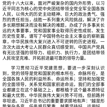
党的十八
大以来，面对严峻复杂的国内外形势，以
习
近
平同志为核心的党中央团结带领全党全军全国各族
人民，以伟大的历史主动精神、巨大的政治勇气、强
烈的责任担当，战胜一系列重大风险挑战，解决了许
多长期想解决而没有解决的难题，办成了许多事关长
远的大事要事，党和国家事业取得历史性成就、发生
历史性变革，谱写了中国特色社会主义事业的崭新篇
章，中华民族伟大复兴进入不可逆转的历史进程。一
次次大战大考让人民群众真切感受到，中国共产党具
有无比坚强的领导力、组织力、执行力，是团结带领
人民攻坚克难、开拓前进最可靠的领导力量。
学习贯彻
习近
平党建思想，要进一步深刻认识
到，党的领导是党和国家的根本所在、命脉所在，是
全国各族人民的利益所系、命运所系；坚持和加强党
的全面领导，关系党和国家前途命运，我们的全部事
业都建立在这个基础之上，都根植于这个最本质特征
和最大优势。中华民族伟大复兴势不可挡，但前路并
非坦途。
习近
平总书记
的重要要求掷地有声：“越是形
势复杂多变、任务艰巨繁重，越要坚持好、运用好、