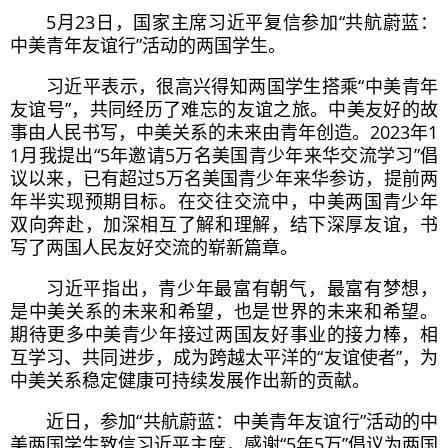
5月23日，国家主席
习近
平复信参加“共航蔚蓝：
中美青年友谊行”活动的两国学生。
习近
平表示，很高兴得知两国学生搭乘“中美青年
友谊号”，共同经历了难忘的友谊之旅。中美友好的故
事由人民书写，中美关系的未来由青年创造。2023年1
1月我提出“5年邀请5万名美国青少年来华交流学习”倡
议以来，已有超过5万名美国青少年来华参访，提前两
年半实现预期目标。在交往交流中，中美两国青少年
双向奔赴，加深相互了解和理解，结下深厚友谊，书
写了两国人民友好交流的崭新篇章。
习近
平指出，青少年最富有朝气，最富有梦想，
是中美关系的未来和希望，也是世界的未来和希望。
期待更多中美青少年接过两国友好事业的接力棒，相
互学习、共同进步，成为跨越太平洋的“友谊使者”，为
中美关系稳定健康可持续发展作出新的贡献。
近日，参加“共航蔚蓝：中美青年友谊行”活动的中
美两国学生致信
习近
平主席，感谢“5年5万”倡议为两国