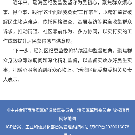
近年来，瑶海区纪委监委坚守为民初心，聚焦群众烦心
事、揪心事，践行“这个问题我负责”工作宗旨，以精准监督破
解民生堵点难点，依托网格巡查、基层走访等渠道收集群众
诉求，推动街道、社区靠前作为、多方协同，以实打实的工
作成效提升居民获得感与满意度。
“下一步，瑶海区纪委监委将持续延伸监督触角，聚焦群
众身边急难愁盼问题深化精准监督，以监督实效办好民生实
事，把暖心服务落到群众心坎上。”瑶海区纪委监委相关负责
人表示。
©中共合肥市瑶海区纪律检查委员会
瑶海区监察委员会
版权所有
网站地图
ICP备案：
工业和信息化部备案管理系统网站 皖ICP备2020016078