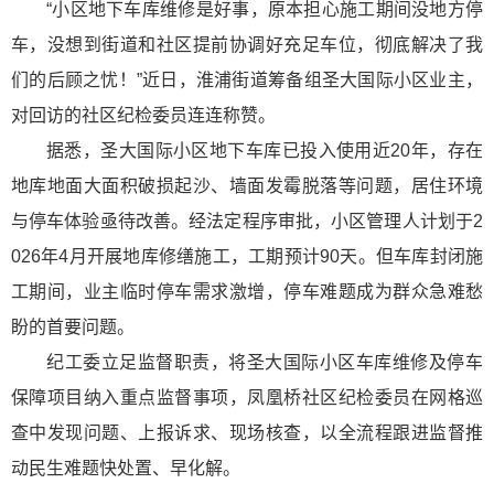
“小区地下车库维修是好事，原本担心施工期间没地方停
车，没想到街道和社区提前协调好充足车位，彻底解决了我
们的后顾之忧！”近日，淮浦街道筹备组圣大国际小区业主，
对回访的社区纪检委员连连称赞。
据悉，圣大国际小区地下车库已投入使用近20年，存在
地库地面大面积破损起沙、墙面发霉脱落等问题，居住环境
与停车体验亟待改善。经法定程序审批，小区管理人计划于2
026年4月开展地库修缮施工，工期预计90天。但车库封闭施
工期间，业主临时停车需求激增，停车难题成为群众急难愁
盼的首要问题。
纪工委立足监督职责，将圣大国际小区车库维修及停车
保障项目纳入重点监督事项，凤凰桥社区纪检委员在网格巡
查中发现问题、上报诉求、现场核查，以全流程跟进监督推
动民生难题快处置、早化解。